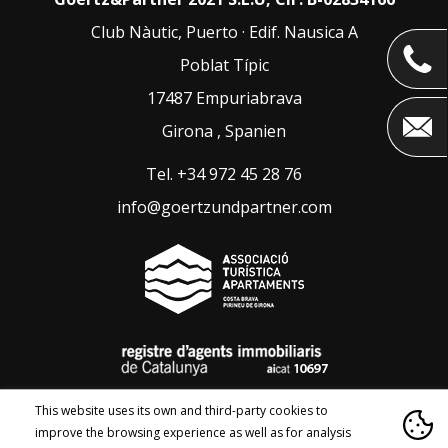
Club Nàutic, Puerto · Edif. Nausica A
Poblat Típic
17487
Empuriabrava
Girona
,
Spanien
Tel
.
+34 972 45 28 76
info@goertzundpartner.com
This website uses its own and third-party cookies to
improve the browsing experience as well as for analysis