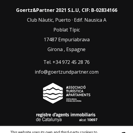
Goertz&Partner 2021 S.L.U, CIF: B-02834166
Club Nàutic, Puerto · Edif. Nausica A
Poblat Típic
17487
Empuriabrava
Girona
,
Espagne
Tel
.
+34 972 45 28 76
info@goertzundpartner.com
This website uses its own and third-party cookies to